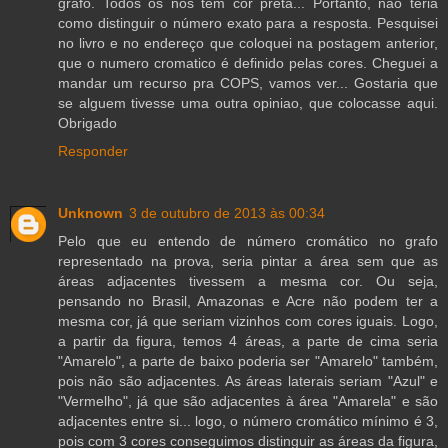
grafo. Todos os nós tem cor preta... Portanto, nao teria
como distinguir o número exato para a resposta. Pesquisei
no livro e no endereço que coloquei na postagem anterior,
que o numero cromatico é definido pelas cores. Cheguei a
mandar um recurso pra COPS, vamos ver... Gostaria que
se alguem tivesse uma outra opiniao, que colocasse aqui.
Obrigado
Responder
Unknown
3 de outubro de 2013 às 00:34
Pelo que eu entendo de número cromático no grafo
representado na prova, seria pintar a área sem que as
áreas adjacentes tivessem a mesma cor. Ou seja,
pensando no Brasil, Amazonas e Acre não podem ter a
mesma cor, já que seriam vizinhos com cores iguais. Logo,
a partir da figura, temos 4 áreas, a parte de cima seria
"Amarelo", a parte de baixo poderia ser "Amarelo" também,
pois não são adjacentes. As áreas laterais seriam "Azul" e
"Vermelho", já que são adjacentes à área "Amarela" e são
adjacentes entre si... logo, o número cromático mínimo é 3,
pois com 3 cores conseguimos distinguir as áreas da figura,