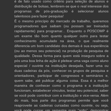
é de fato usado como critério para seleção de alunos e
distribuição de bolsas, lembrem-se que o real interesse dos
programas de pós-graduação é selecionar alunos
talentosos para fazer pesquisa!
É o mesmo princípio do mercado de trabalho, queremos
programadores que saibam (ou possam ser treinados
rapidamente) para programar... Enquanto o POSCOMP é
um exame tão bom quanto qualquer outro para testar
conhecimento acumulado na área, o que realmente
diferencia um bom candidato dos demais é sua experiência
(ou ao menos seu potencial) na produção de pesquisa de
qualidade. Dessa forma para quem está inseguro sobre a
pós uma boa linha de ação é pleitear uma vaga como aluno
especial / ouvinte na instituição desejada, fazer uma ou
duas cadeiras da pós, conhecer os grupos de pesquisa e
orientadores, participar de congressos e seminários e,
quem sabe, até publicar alguma coisa. Essa é a melhor
maneira de conhecer como o programa e a instituição
funcionam, estabelecer vínculos, testar seu potencial, saber
se você pode contribuir com a instituição e vice-versa. Além
do mais, boa parte dos programas permite que você
reaproveite as cadeiras cursadas como ouvinte, ou seja,
você pode cursar um semestre mais “solto”, demonstrar