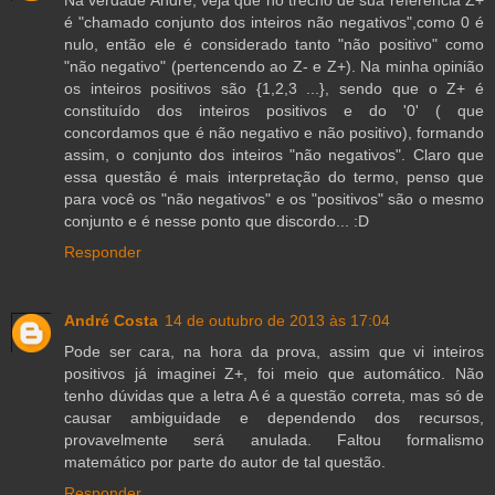
Na verdade André, veja que no trecho de sua referência Z+
é "chamado conjunto dos inteiros não negativos",como 0 é
nulo, então ele é considerado tanto "não positivo" como
"não negativo" (pertencendo ao Z- e Z+). Na minha opinião
os inteiros positivos são {1,2,3 ...}, sendo que o Z+ é
constituído dos inteiros positivos e do '0' ( que
concordamos que é não negativo e não positivo), formando
assim, o conjunto dos inteiros "não negativos". Claro que
essa questão é mais interpretação do termo, penso que
para você os "não negativos" e os "positivos" são o mesmo
conjunto e é nesse ponto que discordo... :D
Responder
André Costa
14 de outubro de 2013 às 17:04
Pode ser cara, na hora da prova, assim que vi inteiros
positivos já imaginei Z+, foi meio que automático. Não
tenho dúvidas que a letra A é a questão correta, mas só de
causar ambiguidade e dependendo dos recursos,
provavelmente será anulada. Faltou formalismo
matemático por parte do autor de tal questão.
Responder