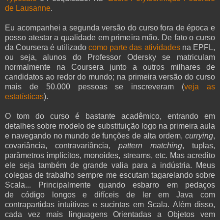
de Lausanne
.
Eu acompanhei a segunda versão do curso fora de época e
posso atestar a qualidade em primeira mão. De fato o curso
da Coursera é utilizado
como parte das atividades
na EPFL,
ou seja, alunos do Professor Odersky se matriculam
normalmente na Coursera junto a outros milhares de
candidatos ao redor do mundo; na primeira versão do curso
mais de 50.000 pessoas se inscreveram (
veja as
estatísticas
).
O tom do curso é bastante acadêmico, entrando em
detalhes sobre modelo de substituição logo na primeira aula
e navegando no mundo de funções de alta ordem,
currying
,
covariância, contravariância,
pattern matching
, tuplas,
parâmetros implícitos, monoides, streams, etc. Mas acredito
ele seja também de grande valia para a indústria. Meus
colegas de trabalho sempre me escutam tagarelando sobre
Scala... Principalmente quando esbarro em pedaços
de código longos e difíceis de ler em Java com
contrapartidas intuitivas e sucintas em Scala. Além disso,
cada vez mais linguagens Orientadas a Objetos vem