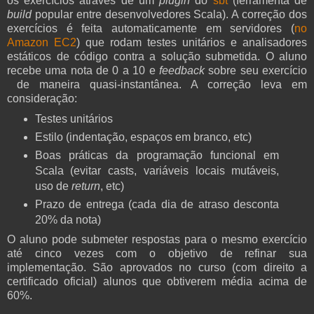
os exercícios através de um
plugin
do
sbt
(ferramenta de
build
popular entre desenvolvedores Scala). A correção dos
exercícios é feita automaticamente em servidores (
no
Amazon EC2
) que rodam testes unitários e analisadores
estáticos de código contra a solução submetida. O aluno
recebe uma nota de 0 a 10 e
feedback
sobre seu exercício
de maneira quasi-instantânea. A correção leva em
consideração:
Testes unitários
Estilo (indentação, espaços em branco, etc)
Boas práticas da programação funcional em
Scala (evitar casts, variáveis locais mutáveis,
uso de
return
, etc)
Prazo de entrega (cada dia de atraso desconta
20% da nota)
O aluno pode submeter respostas para o mesmo exercício
até cinco vezes com o objetivo de refinar sua
implementação. São aprovados no curso (com direito a
certificado oficial) alunos que obtiverem média acima de
60%.