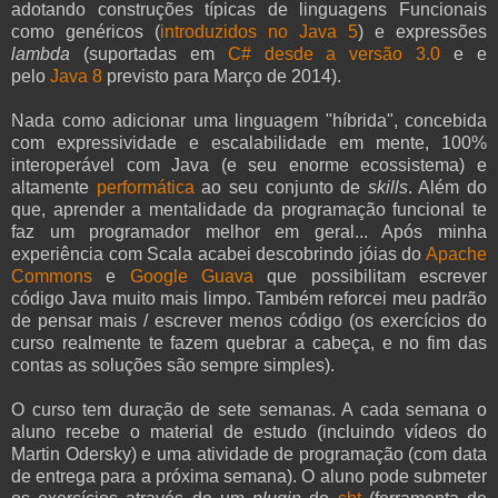
adotando construções típicas de linguagens Funcionais
como genéricos (
introduzidos no Java 5
) e expressões
lambda
(suportadas em
C# desde a versão 3.0
e e
pelo
Java 8
previsto para Março de 2014).
Nada como adicionar uma linguagem "híbrida", concebida
com expressividade e escalabilidade em mente, 100%
interoperável com Java (e seu enorme ecossistema) e
altamente
performática
ao seu conjunto de
skills
. Além do
que, aprender a mentalidade da programação funcional te
faz um programador melhor em geral... Após minha
experiência com Scala acabei descobrindo jóias do
Apache
Commons
e
Google Guava
que possibilitam escrever
código Java muito mais limpo. Também reforcei meu padrão
de pensar mais / escrever menos código (os exercícios do
curso realmente te fazem quebrar a cabeça, e no fim das
contas as soluções são sempre simples).
O curso tem duração de sete semanas. A cada semana o
aluno recebe o material de estudo (incluindo vídeos do
Martin Odersky) e uma atividade de programação (com data
de entrega para a próxima semana). O aluno pode submeter