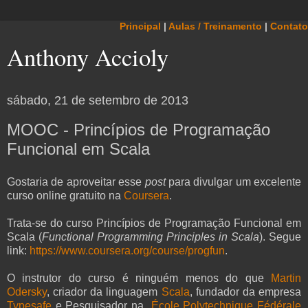
Principal
|
Aulas / Treinamento
|
Contato
Anthony Accioly
sábado, 21 de setembro de 2013
MOOC - Princípios de Programação
Funcional em Scala
Gostaria de aproveitar esse
post
para divulgar um excelente
curso online gratuito na
Coursera
.
Trata-se do curso Princípios de Programação Funcional em
Scala (
Functional Programming Principles in Scala
). Segue
link:
https://www.coursera.org/course/progfun
.
O instrutor do curso é ninguém menos do que
Martin
Odersky
, criador da linguagem
Scala
, fundador da empresa
Typesafe
e Pesquisador na
École Polytechnique Fédérale