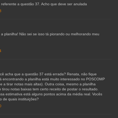
o referente a questão 37. Acho que deve ser anulada
3
iar a planilha! Não sei se isso tá piorando ou melhorando meu
4
ocê acha que a questão 37 está errada? Renata, não fique
á encontrando a planilha está muito interessado no POSCOMP
e a tirar notas mais altas). Outra coisa, mesmo a planilha
tirou notas baixas tem certo receito de postar o resultado.
sa estimativa está alguns pontos acima da média real. Vocês
o de quais instituições?
0