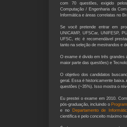
com 70 questões, exigido pel
Computação / Engenharia da Comp
Informática e áreas correlatas no Bra
Se você pretende entrar em pr
UNICAMP, UFSCar, UNIFESP, P
UFSC, etc é recomendável pres
tanto na seleção de mestrandos e do
O exame é divido em três grandes
maior parte das questões) e Tecno
O objetivo dos candidatos buscan
geral. Essa é historicamente baixa.
questões (~35%). Isso mostra o nív
Eu prestei o exame em 2010. Com
pós-graduação, incluindo o
Program
e no
Departamento de Informát
científica e pelo conceito máximo n