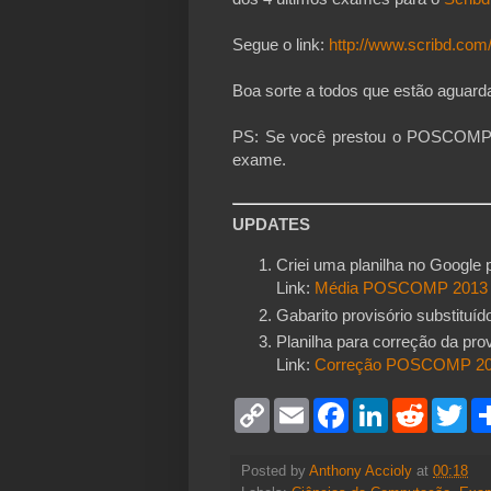
Segue o link:
http://www.scribd.co
Boa sorte a todos que estão aguarda
PS: Se você prestou o POSCOMP p
exame.
UPDATES
Criei uma planilha no Google
Link:
Média POSCOMP 2013
Gabarito provisório substituído
Planilha para correção da prov
Link:
Correção POSCOMP 2
C
E
F
L
R
T
o
m
a
i
e
w
p
a
c
n
d
i
y
i
e
k
d
t
Posted by
Anthony Accioly
at
00:18
L
l
b
e
i
t