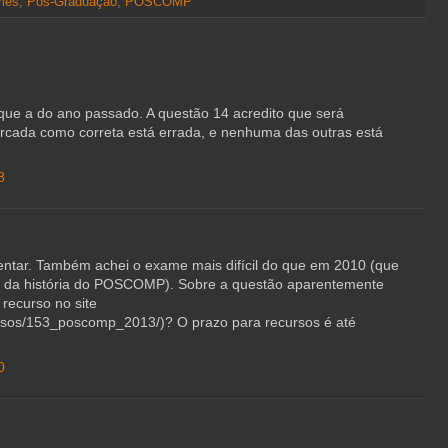
mes
,
Pós-Graduação
,
POSCOMP
o que a do ano passado. A questão 14 acredito que será
marcada como correta está errada, e nenhuma das outras está
8
ntar. Também achei o exame mais difícil do que em 2010 (que
 da história do POSCOMP). Sobre a questão aparentemente
 recurso no site
ursos/153_poscomp_2013/)? O prazo para recursos é até
0