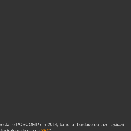
prestar o POSCOMP em 2014, tomei a liberdade de fazer
upload
(extraídos do site da
SBC
).