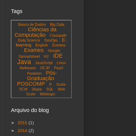
Tags
Banco de Dados
Big Data
Ciências da
Computação
Classpath
E-
Data Science
DevOps
learning
English
Eventos
Exames
Google
IDE
Spreadsheet
H2
Java
JavaScript
Linux
Netbeans
OCJP
PaaS
Pós-
Pastebin
Graduação
POSCOMP
R
Scala
SCM
Skype
SQL
Web
Scale
Weblogic
Arquivo do blog
►
2015
(1)
►
2014
(2)