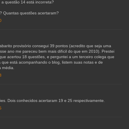
 a questão 14 está incorreta?
? Quantas questões acertaram?
0
barito provisório consegui 39 pontos (acredito que seja uma
se ano me pareceu bem mais difícil do que em 2010). Prestei
 acertou 18 questões, e perguntei a um terceiro colega que
a que está acompanhando o blog, listem suas notas e de
a média.
3
ões. Dois conhecidos acertaram 19 e 25 respectivamente.
6