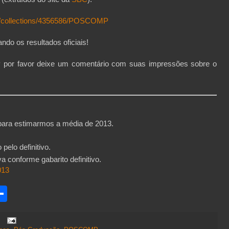
m/collections/4356586/POSCOMP
ndo os resultados oficiais!
or favor deixe um comentário com suas impressões sobre o
 para estimarmos a média de 2013.
 pelo definitivo.
a conforme gabarito definitivo.
013
S
h
a
r
e