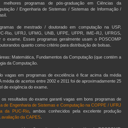
os melhores programas de pós-graduação em Ciências da
utação / Engenharia de Sistemas / Sistemas de Informação /
sil.
ogramas de mestrado / doutorado em computação na USP,
UC-Rio, UFRJ, UFMG, UNB, UFPE, UFPR, IME–RJ, UFRGS,
tar o exame. Esses programas geralmente usam o POSCOMP
utorandos quanto como critério para distribuição de bolsas.
 áreas: Matemática, Fundamentos da Computação (que contém a
logia da Computação.
do vagas em programas de excelência é ficar acima da média
 A média de acertos entre 2002 e 2011 foi de aproximadamente 25
el de exigência do exame.
 os resultados do exame garanti vagas em bons programas de
a de Engenharia de Sistemas e Computação na COPPE / UFRJ
ica da PUC-Rio
, ambos conhecidos pela excelente produção
a
avaliação da CAPES
.