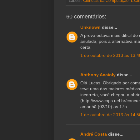
Labels:
i
Ciências da Computação
o
d
t
,
Exa
e
n
o
I
r
k
k
n
60 comentários:
Unknown
disse...
A prova estava mais difícil d
anulada, pois a alternativa 
certa.
1 de outubro de 2013 às 13:4
Anthony Accioly
disse...
Olá Lucas. Obrigado por come
teve uma das maiores médias
incorreta, você chegou a abrir
(http://www.cops.uel.br/conc
amanhã (02/10) as 17h
1 de outubro de 2013 às 14:5
André Costa
disse...