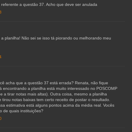
o referente a questão 37. Acho que deve ser anulada
3
iar a planilha! Não sei se isso tá piorando ou melhorando meu
4
ocê acha que a questão 37 está errada? Renata, não fique
á encontrando a planilha está muito interessado no POSCOMP
e a tirar notas mais altas). Outra coisa, mesmo a planilha
tirou notas baixas tem certo receito de postar o resultado.
sa estimativa está alguns pontos acima da média real. Vocês
o de quais instituições?
0