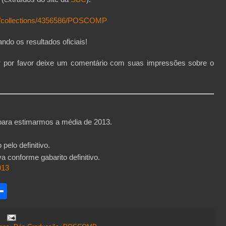
m/collections/4356586/POSCOMP
ndo os resultados oficiais!
or favor deixe um comentário com suas impressões sobre o
 para estimarmos a média de 2013.
 pelo definitivo.
a conforme gabarito definitivo.
013
S
h
a
r
e