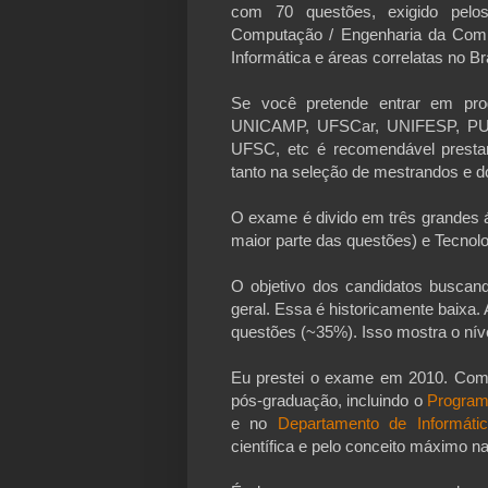
com 70 questões, exigido pel
Computação / Engenharia da Comp
Informática e áreas correlatas no Bra
Se você pretende entrar em pr
UNICAMP, UFSCar, UNIFESP, P
UFSC, etc é recomendável pres
tanto na seleção de mestrandos e do
O exame é divido em três grandes
maior parte das questões) e Tecno
O objetivo dos candidatos buscan
geral. Essa é historicamente baixa.
questões (~35%). Isso mostra o nív
Eu prestei o exame em 2010. Com
pós-graduação, incluindo o
Program
e no
Departamento de Informát
científica e pelo conceito máximo n