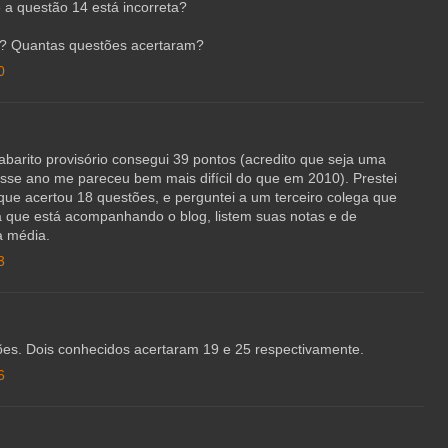
 a questão 14 está incorreta?
? Quantas questões acertaram?
0
barito provisório consegui 39 pontos (acredito que seja uma
se ano me pareceu bem mais difícil do que em 2010). Prestei
 acertou 18 questões, e perguntei a um terceiro colega que
a que está acompanhando o blog, listem suas notas e de
a média.
3
ões. Dois conhecidos acertaram 19 e 25 respectivamente.
6