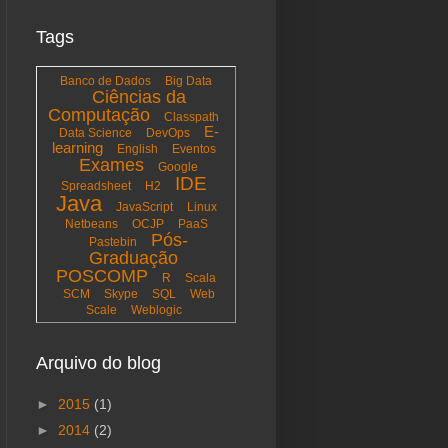
Tags
Banco de Dados
Big Data
Ciências da
Computação
Classpath
E-
Data Science
DevOps
learning
English
Eventos
Exames
Google
IDE
Spreadsheet
H2
Java
JavaScript
Linux
Netbeans
OCJP
PaaS
Pós-
Pastebin
Graduação
POSCOMP
R
Scala
SCM
Skype
SQL
Web
Scale
Weblogic
Arquivo do blog
►
2015
(1)
►
2014
(2)