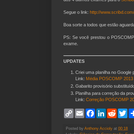
Segue o link:
http://www.scribd.co
Boa sorte a todos que estão aguarda
PS: Se você prestou o POSCOMP p
exame.
UPDATES
Criei uma planilha no Google
Link:
Média POSCOMP 2013
Gabarito provisório substituído
Planilha para correção da prov
Link:
Correção POSCOMP 2
C
E
F
L
R
T
o
m
a
i
e
w
p
a
c
n
d
i
y
i
e
k
d
t
Posted by
Anthony Accioly
at
00:18
L
l
b
e
i
t