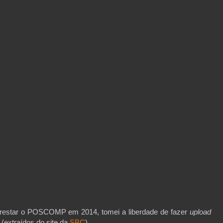
prestar o POSCOMP em 2014, tomei a liberdade de fazer
upload
(extraídos do site da
SBC
).