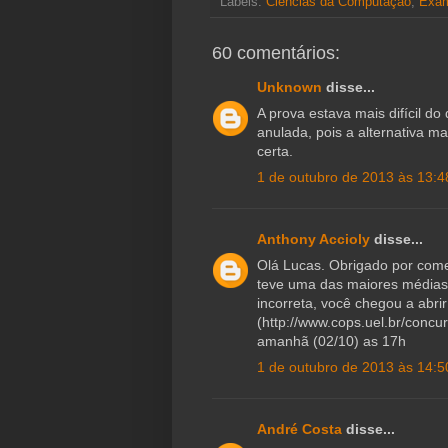
Labels:
i
Ciências da Computação
o
d
t
,
Exa
e
n
o
I
r
k
k
n
60 comentários:
Unknown
disse...
A prova estava mais difícil d
anulada, pois a alternativa 
certa.
1 de outubro de 2013 às 13:4
Anthony Accioly
disse...
Olá Lucas. Obrigado por come
teve uma das maiores médias
incorreta, você chegou a abrir
(http://www.cops.uel.br/conc
amanhã (02/10) as 17h
1 de outubro de 2013 às 14:5
André Costa
disse...