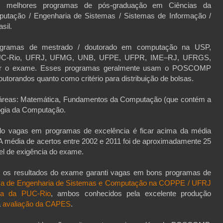
os melhores programas de pós-graduação em Ciências da
utação / Engenharia de Sistemas / Sistemas de Informação /
sil.
ogramas de mestrado / doutorado em computação na USP,
UC-Rio, UFRJ, UFMG, UNB, UFPE, UFPR, IME–RJ, UFRGS,
tar o exame. Esses programas geralmente usam o POSCOMP
utorandos quanto como critério para distribuição de bolsas.
 áreas: Matemática, Fundamentos da Computação (que contém a
logia da Computação.
do vagas em programas de excelência é ficar acima da média
 A média de acertos entre 2002 e 2011 foi de aproximadamente 25
el de exigência do exame.
 os resultados do exame garanti vagas em bons programas de
a de Engenharia de Sistemas e Computação na COPPE / UFRJ
ica da PUC-Rio
, ambos conhecidos pela excelente produção
a
avaliação da CAPES
.