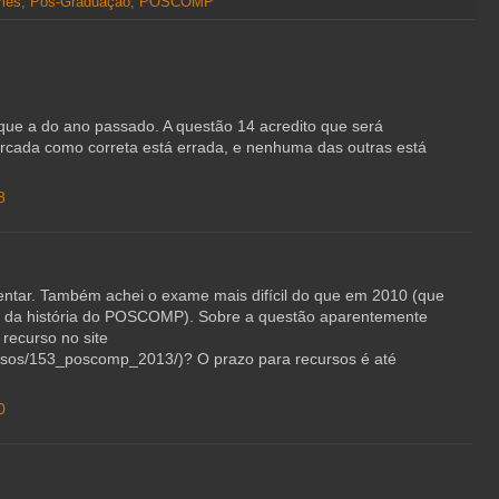
mes
,
Pós-Graduação
,
POSCOMP
o que a do ano passado. A questão 14 acredito que será
marcada como correta está errada, e nenhuma das outras está
8
ntar. Também achei o exame mais difícil do que em 2010 (que
 da história do POSCOMP). Sobre a questão aparentemente
 recurso no site
ursos/153_poscomp_2013/)? O prazo para recursos é até
0