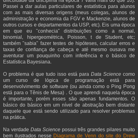
dificuldade da disciplina na época 7 valia mais do que 10).
Passei a dar aulas particulares de estatística para alunos
com as mais diversas origens (meus colegas, alunos de
administração e economia da FGV e Mackenzie, alunos de
outros cursos e departamentos da USP, etc). Eis uma época
em que eu "conhecia" distribuições como a normal,
binomial, hipergeométrica, Poisson, t de Student, etc;
também "sabia" fazer testes de hipóteses, calcular erros e
taxas de confiança de cabeça e até mesmo ousava me
aventurar um pouquinho com inferência e o básico de
Estatística Bayesiana.
O problema é que tudo isso está para
Data Science
como
um curso de lógica de programação está para
desenvolvimento de software (ou ainda como o Ping Pong
está para o Tênis de Mesa) . O que aprendi naquela época
é importante, porém esses são apenas fundamentos. O
básico do básico em um nível de abstração bem distante
daquele que está sendo utilizado para resolver problemas
na prática.
Na verdade
Data Science
possui três grandes pilares muito
bem ilustrados nesse
Diagrama de Venn do site do Drew