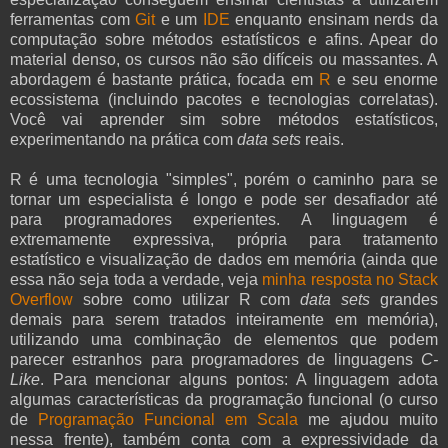
ferramentas com
Git
e um
IDE
enquanto ensinam nerds da
computação sobre métodos estatísticos e afins. Apear do
material denso, os cursos não são difíceis ou massantes. A
abordagem é bastante prática, focada em
R
e seu enorme
ecossistema (incluindo pacotes e tecnologias correlatas).
Você vai aprender sim sobre métodos estatísticos,
experimentando na prática com
data sets
reais.
R é uma tecnologia "simples", porém o caminho para se
tornar um especialista é longo e pode ser desafiador até
para programadores experientes. A linguagem é
extremamente expressiva, própria para tratamento
estatístico e visualização de dados em memória (ainda que
essa não seja toda a verdade, veja
minha resposta no Stack
Overflow
sobre como utilizar R com
data sets
grandes
demais para serem tratados inteiramente em memória),
utilizando uma combinação de elementos que podem
parecer estranhos para programadores de linguagens
C-
Like
. Para mencionar alguns pontos: A linguagem adota
algumas características da programação funcional (o curso
de
Programação Funcional em Scala
me ajudou muito
nessa frente), também conta com a expressividade da