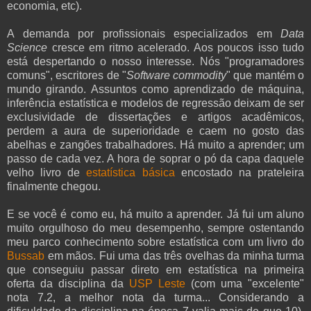
economia, etc).
A demanda por profissionais especializados em
Data
Science
cresce em ritmo acelerado. Aos poucos isso tudo
está despertando o nosso interesse. Nós "programadores
comuns", escritores de "
Software commodity
" que mantém o
mundo girando. Assuntos como aprendizado de máquina,
inferência estatística e modelos de regressão deixam de ser
exclusividade de dissertações e artigos acadêmicos,
perdem a aura de superioridade e caem no gosto das
abelhas e zangões trabalhadores. Há muito a aprender; um
passo de cada vez. A hora de soprar o pó da capa daquele
velho livro de
estatística básica
encostado na prateleira
finalmente chegou.
E se você é como eu, há muito a aprender. Já fui um aluno
muito orgulhoso do meu desempenho, sempre ostentando
meu parco conhecimento sobre estatística com um livro do
Bussab
em mãos. Fui uma das três ovelhas da minha turma
que conseguiu passar direto em estatística na primeira
oferta da disciplina da
USP Leste
(com uma "excelente"
nota 7.2, a melhor nota da turma... Considerando a