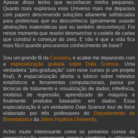
Apesar disso tenho que reconhecer minha pequenez.
Quanto mais explorava esse Universo mais me deparava
com
papers
descrevendo soluções altamente sofisticadas
para problemas que eu desconhecia (geralmente usando
abstrações matemáticas que eu também desconheço). Foi
nesse momento que resolvi desmanchar o castelo de cartas
que construí e começar do zero. E não é que a vida fica
mais fácil quando procuramos conhecimento de base?
Sou um grande fã da
Coursera
, e acabei me deparando com
a
especialização gratuita sobre Data Science
. Uma
verdadeira "pós-graduação" com nove cursos (e um projeto
final). A espacialização aborta o básico sobre métodos
estatísticos e ferramentas computacionais, passa por
técnicas de tratamento e visualização de dados, inferência,
modelos de regressão, aprendizado de máquina e
finalmente produtos baseados em dados. Essa
especialização é um verdadeiro
Data Science tour de force
elaborado por três professores do
Departamento de
Bioestatística
da
Johns Hopkins University
.
Achei muito interessante como os primeiros cursos da
especialização conseguem ensinar cientistas a utilizarem