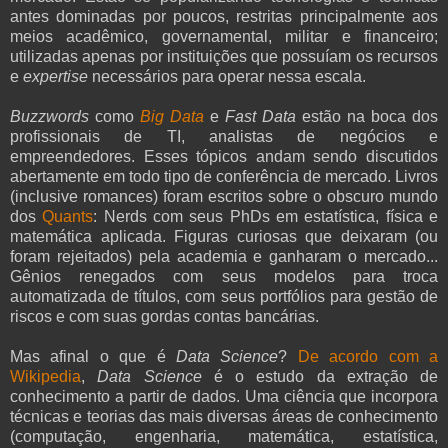
antes dominadas por poucos, restritas principalmente aos
meios acadêmico, governamental, militar e financeiro;
utilizadas apenas por instituições que possuíam os recursos
e
expertise
necessários para operar nessa escala.
Buzzwords
como
Big Data
e
Fast Data
estão na boca dos
profissionais de TI, analistas de negócios e
empreendedores. Esses tópicos andam sendo discutidos
abertamente em todo tipo de conferência de mercado. Livros
(inclusive romances) foram escritos sobre o obscuro mundo
dos
Quants
: Nerds com seus PhDs em estatística, física e
matemática aplicada. Figuras curiosas que deixaram (ou
foram rejeitados) pela academia e ganharam o mercado...
Gênios renegados com seus modelos para troca
automatizada de títulos, com seus portfólios para gestão de
riscos e com suas gordas contas bancárias.
Mas afinal o que é
Data Science
?
De acordo com a
Wikipedia
,
Data Science
é o estudo da extração de
conhecimento a partir de dados. Uma ciência que incorpora
técnicas e teorias das mais diversas áreas de conhecimento
(computação, engenharia, matemática, estatística,