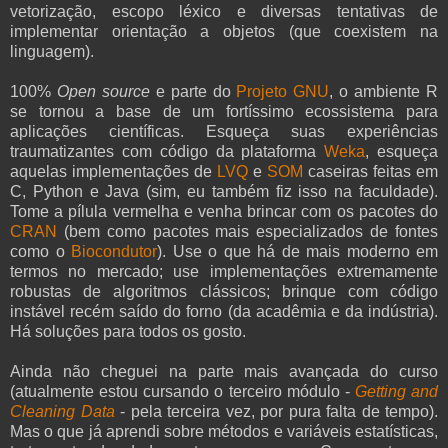
vetorização, escopo léxico e diversas tentativas de
implementar orientação a objetos (que coexistem na
linguagem).
100%
Open source
e parte do
Projeto GNU
, o ambiente R
se tornou a base de um fortíssimo ecossistema para
aplicações científicas. Esqueça suas experiências
traumatizantes com código da plataforma
Weka
, esqueça
aquelas implementações de
LVQ
e
SOM
caseiras feitas em
C, Python e Java (sim, eu também fiz isso na faculdade).
Tome a pílula vermelha e venha brincar com os pacotes do
CRAN
(bem como pacotes mais especializados de fontes
como o
Biocondutor
). Use o que há de mais moderno em
termos no mercado; use implementações extremamente
robustas de algoritmos clássicos; brinque com código
instável recém saído do forno (da acadêmia e da indústria).
Há soluções para todos os gosto.
Ainda não cheguei na parte mais avançada do curso
(atualmente estou cursando o terceiro módulo -
Getting and
Cleaning Data
- pela terceira vez, por pura falta de tempo).
Mas o que já aprendi sobre métodos e variáveis estatísticas,