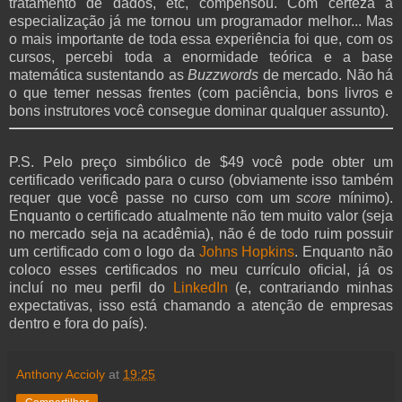
tratamento de dados, etc, compensou. Com certeza a
especialização já me tornou um programador melhor... Mas
o mais importante de toda essa experiência foi que, com os
cursos, percebi toda a enormidade teórica e a base
matemática sustentando as
Buzzwords
de mercado. Não há
o que temer nessas frentes (com paciência, bons livros e
bons instrutores você consegue dominar qualquer assunto).
P.S. Pelo preço simbólico de $49 você pode obter um
certificado verificado para o curso (obviamente isso também
requer que você passe no curso com um
score
mínimo).
Enquanto o certificado atualmente não tem muito valor (seja
no mercado seja na acadêmia), não é de todo ruim possuir
um certificado com o logo da
Johns Hopkins
. Enquanto não
coloco esses certificados no meu currículo oficial, já os
incluí no meu perfil do
LinkedIn
(e, contrariando minhas
expectativas, isso está chamando a atenção de empresas
dentro e fora do país).
Anthony Accioly
at
19:25