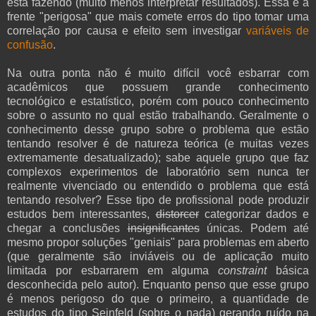
está fazendo (muito menos interpretar resultados). Essa é a
frente "perigosa" que mais comete erros do tipo tomar uma
correlação por causa e efeito sem investigar
variáveis de
confusão
.
Na outra ponta não é muito difícil você esbarrar com
acadêmicos que possuem grande conhecimento
tecnológico e estatístico, porém com pouco conhecimento
sobre o assunto no qual estão trabalhando. Geralmente o
conhecimento desse grupo sobre o problema que estão
tentando resolver é de natureza teórica (e muitas vezes
extremamente desatualizado); sabe aquele grupo que faz
complexos experimentos de laboratório sem nunca ter
realmente vivenciado ou entendido o problema que está
tentando resolver? Esse tipo de profissional pode produzir
estudos bem interessantes,
distorcer
categorizar dados e
chegar a conclusões
insignificantes
únicas. Podem até
mesmo propor soluções "geniais" para problemas em aberto
(que geralmente são inviáveis ou de aplicação muito
limitada por esbarrarem em alguma
constraint
básica
desconhecida pelo autor). Enquanto penso que esse grupo
é menos perigoso do que o primeiro, a quantidade de
estudos do tipo Seinfeld (sobre o nada) gerando ruído na